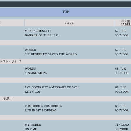
TOP
年 / 国
T
TITLE
LABEL
MASSACHUSETTS
'67 / UK
BARKER OF THE U.F.O.
POLYDOR
WORLD
'67 / UK
SIR GEOFFREY SAVED THE WORLD
POLYDOR
ストック） !!
WORDS
'68 / UK
SINKING SHIPS
POLYDOR
I'VE GOTTA GET A MESSAGE TO YOU
'68 / UK
KITTY CAN
POLYDOR
 美品 !!
TOMORROW TOMORROW
'69 / UK
SUN IN MY MORNING
POLYDOR
MY WORLD
'71 / GEMA
ON TIME
POLYDOR