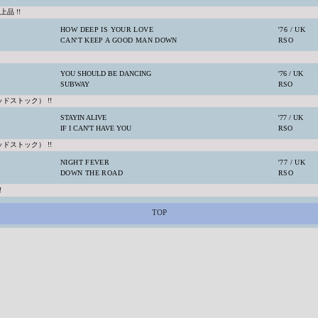
品 !!
HOW DEEP IS YOUR LOVE
'76 / UK
CAN'T KEEP A GOOD MAN DOWN
RSO
YOU SHOULD BE DANCING
'76 / UK
SUBWAY
RSO
ドストック） !!
STAYIN ALIVE
'77 / UK
IF I CAN'T HAVE YOU
RSO
ドストック） !!
NIGHT FEVER
'77 / UK
DOWN THE ROAD
RSO
!
TOP