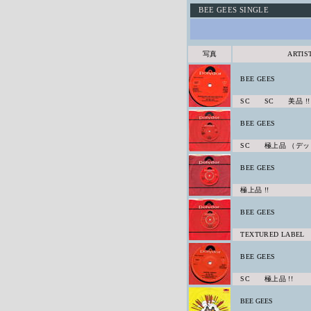
BEE GEES SINGLE
写真
ARTIS
BEE GEES
SC SC 美品 !!
BEE GEES
SC 極上品 （デッド
BEE GEES
極上品 !!
BEE GEES
TEXTURED LABEL
BEE GEES
SC 極上品 !!
BEE GEES