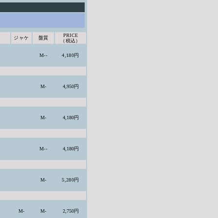
PRICE
ジャケ
盤質
（税込）
M--
4,180円
M-
4,950円
M-
4,180円
M--
4,180円
M-
5,280円
M-
M-
2,750円