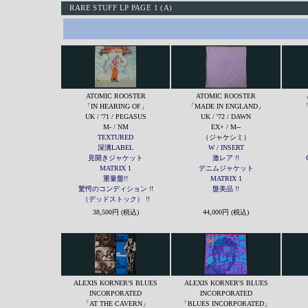
RARE STUFF LP PAGE 1 (A)
ATOMIC ROOSTER
ATOMIC ROOSTER
「IN HEARING OF」
「MADE IN ENGLAND」
「
UK / '71 / PEGASUS
UK / '72 / DAWN
M- / NM
EX+ / M--
TEXTURED
（ジャケシミ）
深溝LABEL
W / INSERT
見開きジャケット
激レア !!
MATRIX 1
デニムジャケット
重量盤!!
MATRIX 1
驚愕のコンディション !!
盤美品 !!
（デッドストック） !!
38,500円 (税込)
44,000円 (税込)
ALEXIS KORNER'S BLUES
ALEXIS KORNER'S BLUES
INCORPORATED
INCORPORATED
「AT THE CAVERN」
「BLUES INCORPORATED」