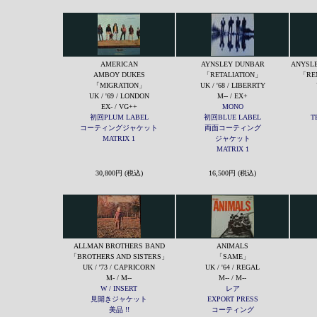
AMERICAN
AYNSLEY DUNBAR
ANYSLE
AMBOY DUKES
「RETALIATION」
「RE
「MIGRATION」
UK / '68 / LIBERRTY
UK / '69 / LONDON
M-- / EX+
EX- / VG++
MONO
初回PLUM LABEL
初回BLUE LABEL
T
コーティングジャケット
両面コーティング
MATRIX 1
ジャケット
MATRIX 1
30,800円 (税込)
16,500円 (税込)
ALLMAN BROTHERS BAND
ANIMALS
「BROTHERS AND SISTERS」
「SAME」
UK / '73 / CAPRICORN
UK / '64 / REGAL
M- / M--
M-- / M--
W / INSERT
レア
見開きジャケット
EXPORT PRESS
美品 !!
コーティング