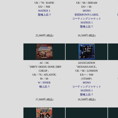
UK / '78 / RAPID
UK / '68 / DERAM
EX+ / NM
EX+ / M-
MATRIX 1
MONO
盤極上品 !!
初回BROWN LABEL
コーティングジャケット
MATRIX 1
盤極上品 !!
22,000円 (税込)
16,500円 (税込)
AC / DC
ASSOCIATION
「DIRTY DEEDS DONE DIRT
「RENAISSANCE」
CHEAP」
UK / '66 / LONDON
UK / '76 / ATLANTIC
EX++ / NM
M- / M-
（STAMP）
W / INNER
MONO
極上品 !!
コーティングジャケット
MATRIX 1
盤極上品 !!
17,600円 (税込)
16,500円 (税込)