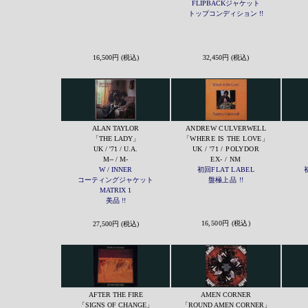
FLIPBACKジャケット
トップコンディション !!
16,500円 (税込)
32,450円 (税込)
ALAN TAYLOR
ANDREW CULVERWELL
「THE LADY」
「WHERE IS THE LOVE」
UK / '71 / U.A.
UK / '71 / POLYDOR
M-- / M-
EX- / NM
W / INNER
初回FLAT LABEL
コーティングジャケット
盤極上品 !!
MATRIX 1
美品 !!
16,500円 (税込)
27,500円 (税込)
AFTER THE FIRE
AMEN CORNER
「SIGNS OF CHANGE」
「ROUND AMEN CORNER」