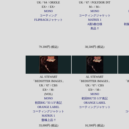
UK / '64 / ORIOLE
UK / '67 / POLYDOR INT
EX+ / EX+
M-- / M--
MONO
MONO
コーティング
コーティングジャケット
FLIPBACKジャケット
MATRIX 1
A面5曲仕様
初
美品 !!
79.200円 (税込)
38,500円 (税込)
AL STEWART
AL STEWART
「BEDSITTER IMAGES」
「BEDSITTER IMAGES」
「B
UK / '67 / CBS
UK / '67 / CBS
EX+ / M-
EX+ / M--
(WOL)
MONO
MONO
初回BIG"33 1/3"表記
初回BIG "33 1/3"表記
ORANGE LABEL
ORANGE LABEL
コーティングジャケット
コーティングジャケット
コ
MATRIX 1
盤極上品 !!
33,000円 (税込)
16,500円 (税込)