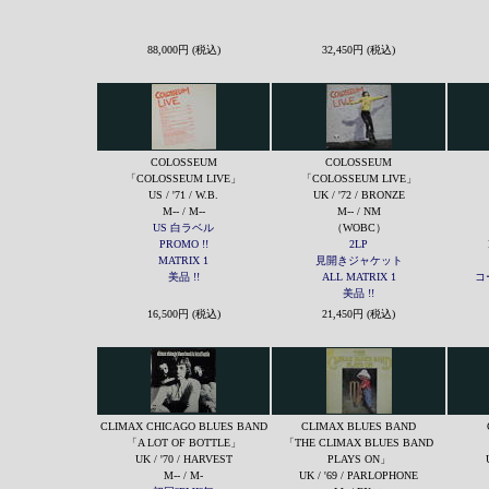
88,000円 (税込)
32,450円 (税込)
COLOSSEUM
COLOSSEUM
「COLOSSEUM LIVE」
「COLOSSEUM LIVE」
US / '71 / W.B.
UK / '72 / BRONZE
M-- / M--
M-- / NM
US 白ラベル
（WOBC）
PROMO !!
2LP
MATRIX 1
見開きジャケット
美品 !!
ALL MATRIX 1
コ
美品 !!
16,500円 (税込)
21,450円 (税込)
CLIMAX CHICAGO BLUES BAND
CLIMAX BLUES BAND
「A LOT OF BOTTLE」
「THE CLIMAX BLUES BAND
UK / '70 / HARVEST
PLAYS ON」
M-- / M-
UK / '69 / PARLOPHONE