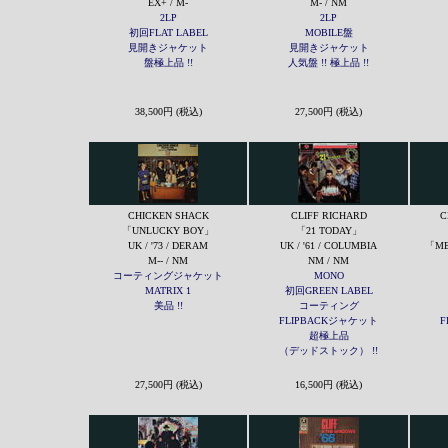
EX+ / M-
M- / NM
2LP
2LP
初回FLAT LABEL
MOBILE盤
見開きジャケット
見開きジャケット
盤極上品 !!
人気盤 !! 極上品 !!
38,500円 (税込)
27,500円 (税込)
CHICKEN SHACK
CLIFF RICHARD
C
「UNLUCKY BOY」
「21 TODAY」
UK / '73 / DERAM
UK / '61 / COLUMBIA
「ME
M-- / NM
NM / NM
コーティングジャケット
MONO
MATRIX 1
初回GREEN LABEL
美品 !!
コーティング
FLIPBACKジャケット
F
超極上品
（デッドストック） !!
27,500円 (税込)
16,500円 (税込)