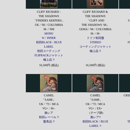
CLIFF RICHARD -
CLIFF RICHARD &
THE SHADOWS
THE SHADOWS
「FINDERS KEEPERS」
「CLIFF AND
U
UK / '66 / COLUMBIA
THE SHADOWS '66」
M- / NM
GEMA / '66 / COLUMBIA
MONO
M- / M-
W / INNER
ドイツ初回盤
初回BLACK / BLUE
STEREO
F
LABEL
コーティングジャケット
初回コーティング
極上品 !!
FLIPBACKジャケット
極上品 !!
16,500円 (税込)
16,500円 (税込)
CAMEL
CAMEL
CRE
「SAME」
「SAME」
UK / '73 / MCA
UK / '73 / MCA
VG+ / M--
VG+ / EX+
激レア
（テープ跡)
初回レーベル !!
激レア!!
盤美品 !!
初回BLACK / BLUE
T
LABEL !!