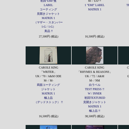
初回"EMI"無
M- / EX++
LABEL
1 "EMI" LABEL
T
コーティング
MATRIX 1
見開きジャケット
MATRIX 1
（マザー・スタンパー
1-G / 1-G）
美品 !!
27,500円 (税込)
16,500円 (税込)
CAROLE KING
CAROLE KING
C
「WRITER」
「RHYMES & REASONS」
UK / '70 / A&M ODE
UK / '72 / A&M
G
M- / M-
M- / NM
両面コーティング
白ラベル
ジャケット
TEST PRESS !!
MATRIX 1
W / INNER
極上品
初回TEXTURED
（デッドストック） !!
見開きジャケット
MATRIX 1
極上品 !!
16,500円 (税込)
38,500円 (税込)