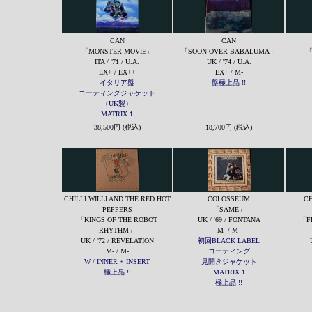
CAN
CAN
「MONSTER MOVIE」
「SOON OVER BABALUMA」
「
ITA / '71 / U.A.
UK / '74 / U.A.
EX+ / EX++
EX+ / M-
イタリア盤
盤極上品 !!
コーティングジャケット
（UK製）
MATRIX 1
38,500円 (税込)
18,700円 (税込)
CHILLI WILLI AND THE RED HOT
COLOSSEUM
CH
PEPPERS
「SAME」
「KINGS OF THE ROBOT
UK / '69 / FONTANA
「F
RHYTHM」
M- / M-
UK / '72 / REVELATION
初回BLACK LABEL
M- / M-
コーティング
W / INNER + INSERT
見開きジャケット
極上品 !!
MATRIX 1
極上品 !!