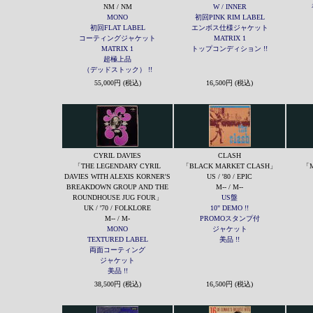
NM / NM
W / INNER
MONO
初回PINK RIM LABEL
初回FLAT LABEL
エンボス仕様ジャケット
コーティングジャケット
MATRIX 1
MATRIX 1
トップコンディション !!
超極上品
（デッドストック） !!
55,000円 (税込)
16,500円 (税込)
CYRIL DAVIES
CLASH
「THE LEGENDARY CYRIL
「BLACK MARKET CLASH」
「M
DAVIES WITH ALEXIS KORNER'S
US / '80 / EPIC
BREAKDOWN GROUP AND THE
M-- / M--
ROUNDHOUSE JUG FOUR」
US盤
UK / '70 / FOLKLORE
10" DEMO !!
M-- / M-
PROMOスタンプ付
MONO
ジャケット
TEXTURED LABEL
美品 !!
両面コーティング
ジャケット
美品 !!
38,500円 (税込)
16,500円 (税込)