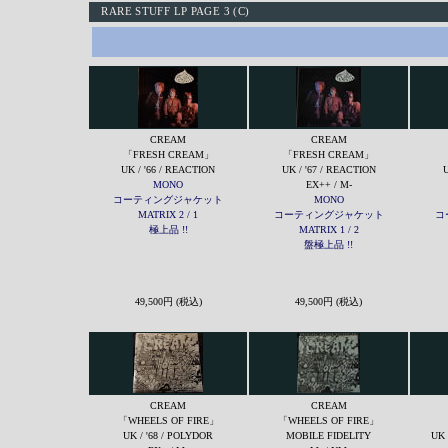
RARE STUFF LP PAGE 3 (C)
CREAM
CREAM
「FRESH CREAM」
「FRESH CREAM」
UK / '66 / REACTION
UK / '67 / REACTION
U
MONO
EX++ / M-
コーティングジャケット
MONO
MATRIX 2 / 1
コーティングジャケット
コ
極上品 !!
MATRIX 1 / 2
盤極上品 !!
49,500円 (税込)
49,500円 (税込)
CREAM
CREAM
「WHEELS OF FIRE」
「WHEELS OF FIRE」
UK / '68 / POLYDOR
MOBILE FIDELITY
UK 