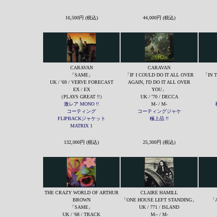
16,500円 (税込)
44,000円 (税込)
CARAVAN
CARAVAN
「SAME」
「IF I COULD DO IT ALL OVER
「IN 
UK / '69 / VERVE FORECAST
AGAIN, I'D DO IT ALL OVER
EX / EX
YOU」
（PLAYS GREAT !!）
UK / '70 / DECCA
激レア MONO !!
M- / M-
コーティング
コーティングジャケ
FLIPBACKジャケット
極上品 !!
MATRIX 1
132,000円 (税込)
25,300円 (税込)
THE CRAZY WORLD OF ARTHUR
CLAIRE HAMILL
BROWN
「ONE HOUSE LEFT STANDING」
「A
「SAME」
UK / 771 / ISLAND
UK / '68 / TRACK
M-- / M-