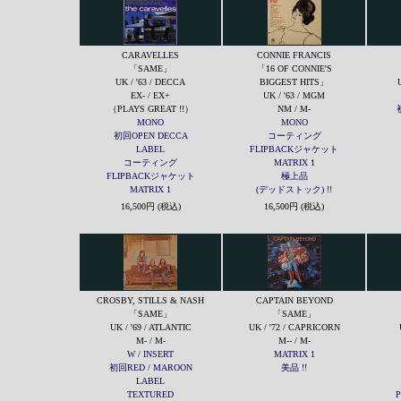
CARAVELLES
CONNIE FRANCIS
「SAME」
「16 OF CONNIE'S
UK / '63 / DECCA
BIGGEST HITS」
EX- / EX+
UK / '63 / MGM
（PLAYS GREAT !!）
NM / M-
MONO
MONO
初回OPEN DECCA
コーティング
LABEL
FLIPBACKジャケット
コーティング
MATRIX 1
FLIPBACKジャケット
極上品
MATRIX 1
(デッドストック) !!
16,500円 (税込)
16,500円 (税込)
CROSBY, STILLS & NASH
CAPTAIN BEYOND
「SAME」
「SAME」
UK / '69 / ATLANTIC
UK / '72 / CAPRICORN
M- / M-
M-- / M-
W / INSERT
MATRIX 1
初回RED / MAROON
美品 !!
LABEL
TEXTURED