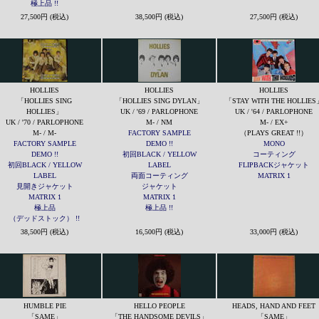
極上品 !!
27,500円 (税込)
38,500円 (税込)
27,500円 (税込)
HOLLIES
HOLLIES
HOLLIES
「HOLLIES SING
「HOLLIES SING DYLAN」
「STAY WITH THE HOLLIES
HOLLIES」
UK / '69 / PARLOPHONE
UK / '64 / PARLOPHONE
UK / '70 / PARLOPHONE
M- / NM
M- / EX+
M- / M-
FACTORY SAMPLE
（PLAYS GREAT !!）
FACTORY SAMPLE
DEMO !!
MONO
DEMO !!
初回BLACK / YELLOW
コーティング
初回BLACK / YELLOW
LABEL
FLIPBACKジャケット
LABEL
両面コーティング
MATRIX 1
見開きジャケット
ジャケット
MATRIX 1
MATRIX 1
極上品
極上品 !!
（デッドストック） !!
38,500円 (税込)
16,500円 (税込)
33,000円 (税込)
HUMBLE PIE
HELLO PEOPLE
HEADS, HAND AND FEET
「SAME」
「THE HANDSOME DEVILS」
「SAME」