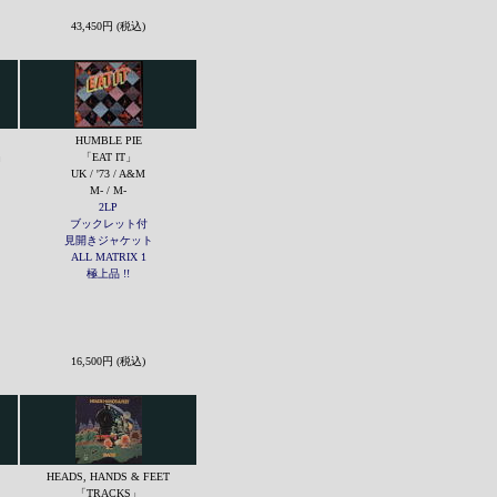
43,450円 (税込)
HUMBLE PIE
」
「EAT IT」
UK / '73 / A&M
M- / M-
2LP
ブックレット付
見開きジャケット
ALL MATRIX 1
極上品 !!
16,500円 (税込)
HEADS, HANDS & FEET
「TRACKS」