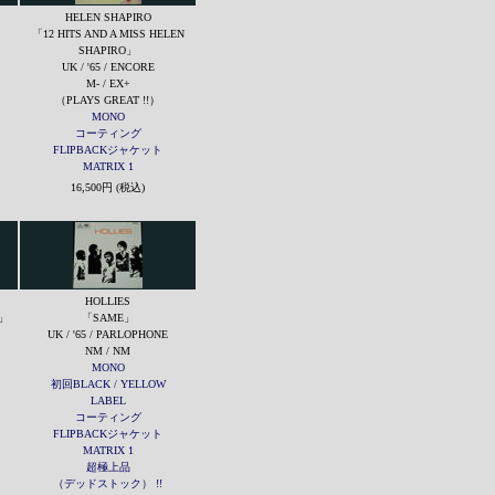
HELEN SHAPIRO
「12 HITS AND A MISS HELEN
SHAPIRO」
UK / '65 / ENCORE
M- / EX+
（PLAYS GREAT !!）
MONO
コーティング
FLIPBACKジャケット
MATRIX 1
16,500円 (税込)
HOLLIES
.」
「SAME」
UK / '65 / PARLOPHONE
NM / NM
MONO
初回BLACK / YELLOW
LABEL
コーティング
FLIPBACKジャケット
MATRIX 1
超極上品
（デッドストック） !!