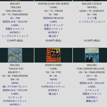
HOLLIES
HATFIELD AND THE NORTH
HOLGER CZUKAY
「HOLLIES
「SAME」
「MOVIES」
SING HOLLIES」
UK / '74 / VIRGIN
GEMA / '79 / HARVEST
UK / '70 / PARLOPHONE
M- / NM
M-- / NM
M-- / NM
初回RED DRAGON
ドイツ盤
初回BLACK / YELLOW
LABEL
トップコンディション !!
LABEL
全面コーティング
見開きジャケット
見開きジャケット
MATRIX 1
MATRIX 1
トップコンディション !!
極上品 !!
22,000円 (税込)
39,600円 (税込)
16,500円 (税込)
HOLLIES
HONEYCOMBS
HOLLIES
「WOULD YOU
「SAME」
「FOR CERTAIN BECAUSE..
BELIEVE ?」
UK / '64 / PYE
UK / '66 / PARLOPHONE
UK / '66 / PARLOPHONE
M- / M-
EX++ / M-
NM / M-
MONO
STEREO
MONO
コーティング
初回BLACK / YELLOW
激レア!!"CBS"プレス !!
FLIPBACKジャケット
LABEL
初回BLACK / YELLOW
MATRIX 1
コーティング
LABEL
極上品 !!
見開きジャケット
コーティング
MATRIX 1
FLIPBACKジャケット
盤極上品 !!
MATRIX 1