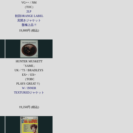
VG++ / NM
（TOC）
2LP
初回ORANGE LABEL
見開きジャケット
盤極上品 !!
19,800円 (税込)
HUNTER MUSKETT
「SAME」
UK / '73 / BRADLEYS
EX+ / EX+
（TOBC
PLAYS GREAT !!）
W / INNER
TEXTUREDジャケット
19,250円 (税込)