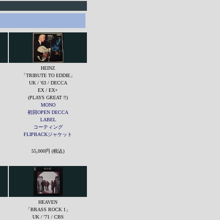
HEINZ
」
「TRIBUTE TO EDDIE」
UK / '63 / DECCA
EX / EX+
(PLAYS GREAT !!)
MONO
初回OPEN DECCA
LABEL
コーティング
FLIPBACKジャケット
55,000円 (税込)
HEAVEN
「BRASS ROCK 1」
UK / '71 / CBS