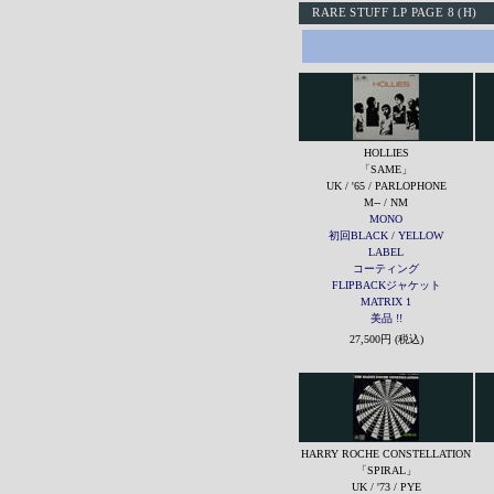
RARE STUFF LP PAGE 8 (H)
HOLLIES
「SAME」
UK / '65 / PARLOPHONE
M-- / NM
MONO
初回BLACK / YELLOW
LABEL
コーティング
FLIPBACKジャケット
MATRIX 1
美品 !!
27,500円 (税込)
HARRY ROCHE CONSTELLATION
「SPIRAL」
UK / '73 / PYE