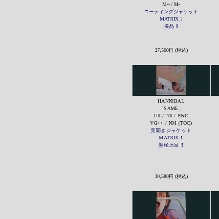
M-- / M-
コーティングジャケット
MATRIX 1
美品 !!
27,500円 (税込)
HANNIBAL
「SAME」
UK / '70 / B&C
VG++ / NM (TOC)
見開きジャケット
MATRIX 1
盤極上品 !!
30,580円 (税込)