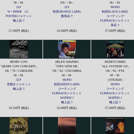
M- / M-
EX+ / M--
M-- / M-
2LP
2LP
MONO
W / INNER （2）
初回ORANGE LABEL
初回BLACK LABEL
POSTERジャケット
盤美品 !!
コーティング
極上品 !!
FLIPBACKジャケット
美品 !!
27,500円 (税込)
16,500円 (税込)
27,500円 (税込)
HENRY COW
HELEN SHAPIRO
HONEYCOMBS
「HENRY COW CONCERTS」
「TOPS WITH ME」
「ALL SYSTEMS GO」
UK / '76 / CAROLINE
UK / '62 / COLUMBIA
UK / '65 / PYE
M- / M-
M- / M-
M- / M-
2LP
MONO
（STICKER）
見開きジャケット
初回GREEN LABEL
MONO
極上品 !!
コーティング
コーティング
FLIPBACKジャケット
FLIPBACKジャケット
MATRIX 1
MATRIX 1
極上品 !!
極上品 !!
19,250円 (税込)
22,000円 (税込)
27,500円 (税込)