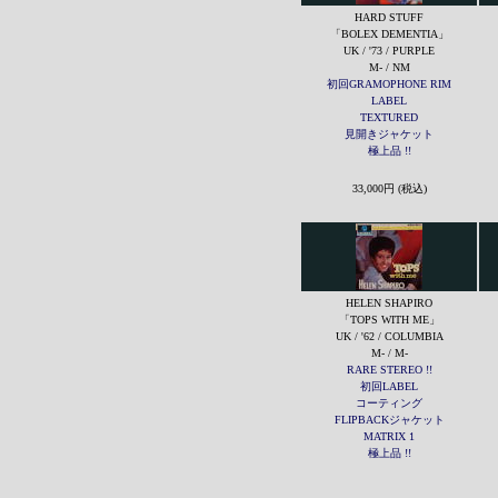
HARD STUFF
「BOLEX DEMENTIA」
UK / '73 / PURPLE
M- / NM
初回GRAMOPHONE RIM
LABEL
TEXTURED
見開きジャケット
極上品 !!
33,000円 (税込)
HELEN SHAPIRO
「TOPS WITH ME」
UK / '62 / COLUMBIA
M- / M-
RARE STEREO !!
初回LABEL
コーティング
FLIPBACKジャケット
MATRIX 1
極上品 !!