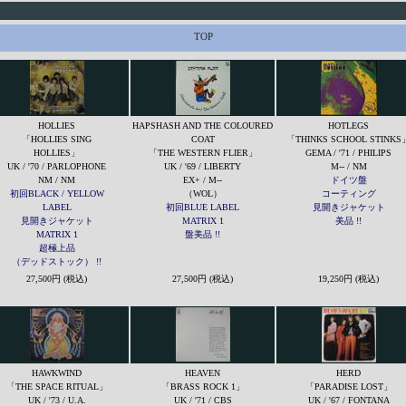
TOP
HOLLIES
HAPSHASH AND THE COLOURED
HOTLEGS
「HOLLIES SING
COAT
「THINKS SCHOOL STINKS
HOLLIES」
「THE WESTERN FLIER」
GEMA / '71 / PHILIPS
UK / '70 / PARLOPHONE
UK / '69 / LIBERTY
M-- / NM
NM / NM
EX+ / M--
ドイツ盤
初回BLACK / YELLOW
（WOL）
コーティング
LABEL
初回BLUE LABEL
見開きジャケット
見開きジャケット
MATRIX 1
美品 !!
MATRIX 1
盤美品 !!
超極上品
（デッドストック） !!
27,500円 (税込)
27,500円 (税込)
19,250円 (税込)
HAWKWIND
HEAVEN
HERD
「THE SPACE RITUAL」
「BRASS ROCK 1」
「PARADISE LOST」
UK / '73 / U.A.
UK / '71 / CBS
UK / '67 / FONTANA