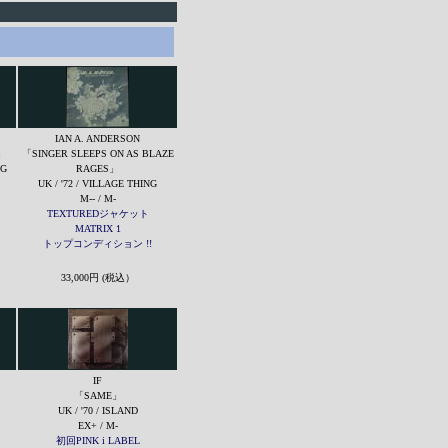
IAN A. ANDERSON
」
「SINGER SLEEPS ON AS BLAZE
NG
RAGES」
UK / '72 / VILLAGE THING
M-- / M-
TEXTUREDジャケット
MATRIX 1
トップコンディション !!
33,000円 (税込）
IF
「SAME」
UK / '70 / ISLAND
EX+ / M-
初回PINK i LABEL