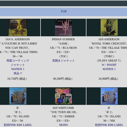
TOP
IAN A. ANDERSON
INDIAN SUMMER
IAN ANDERSON
「A VULTURE IS NOT A BIRD
「SAME」
「ROYAL YORK CRESCENT
YOU CAN TRUST」
UK / '71 / RCA NEON
UK / '70 / THE VILLAGE THI
K / '71 / THE VILLAGE THING
EX+ / EX+
EX+ / EX++
M-- / M-
（TOC）
（TOBC）
両面コーティング
見開きジャケット
（PLAYS GREAT !!）
ジャケット
W / INSERT
MATRIX 1
MATRIX 1
美品 !!
24,750円 (税込）
49,500円 (税込）
20,900円 (税込）
IF
IAN WHITCOMB
IF
「IF 2」
「YOU TURN ME ON」
「IF 2」
UK / '70 / ISLAND
UK / '73 / EMBER
UK / '70 / ISLAND
EX+ / M
-
EX+ / EX+
M-- / NM
初回PINK RIM LABEL
MONO
初回PINK RIM LABEL