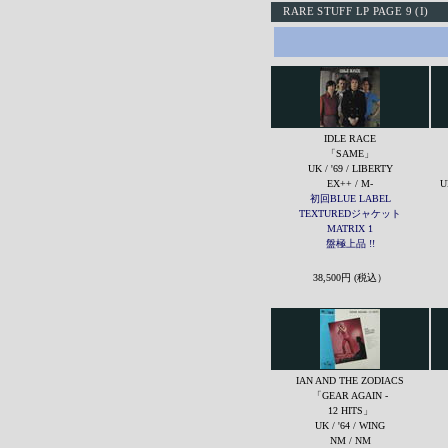
RARE STUFF LP PAGE 9 (I)
IDLE RACE
「SAME」
UK / '69 / LIBERTY
EX++ / M-
U
初回BLUE LABEL
TEXTUREDジャケット
MATRIX 1
盤極上品 !!
38,500円 (税込）
IAN AND THE ZODIACS
「GEAR AGAIN -
12 HITS」
UK / '64 / WING
NM / NM