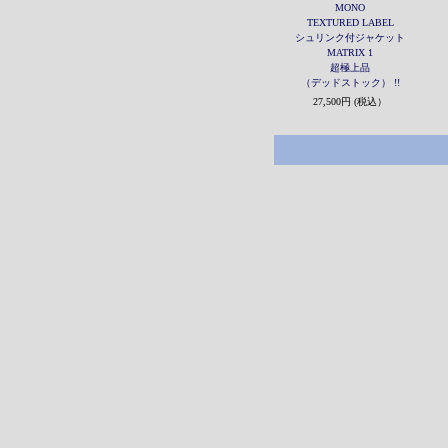
MONO
TEXTURED LABEL
シュリンク付ジャケット
MATRIX 1
超極上品
（デッドストック） !!
27,500円 (税込）