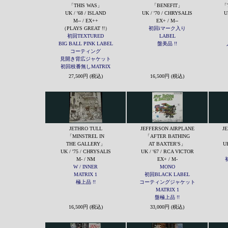
「THIS WAS」
「BENEFIT」
「T
UK / '68 / ISLAND
UK / '70 / CHRYSALIS
U
M-- / EX++
EX+ / M--
（PLAYS GREAT !!）
初回iマーク入り
初回TEXTURED
LABEL
BIG BALL PINK LABEL
盤美品 !!
コーティング
見開き背広ジャケット
初回枝番無しMATRIX
27,500円 (税込)
16,500円 (税込)
JETHRO TULL
JEFFERSON AIRPLANE
J
「MINSTREL IN
「AFTER BATHING
THE GALLERY」
AT BAXTER'S」
UK
UK / '75 / CHRYSALIS
UK / '67 / RCA VICTOR
M- / NM
EX+ / M-
W / INNER
MONO
MATRIX 1
初回BLACK LABEL
極上品 !!
コーティングジャケット
MATRIX 1
盤極上品 !!
16,500円 (税込)
33,000円 (税込)