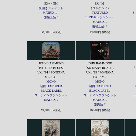
EX+ / NM
EX / M-
見開きジャケット
（ジャケシミ）
MATRIX 1 !!
TEXTURED
ト
盤極上品 !!
FLIPBACKジャケット
MATRIX 1
盤極上品 !!
38,500円 (税込)
19,800円 (税込)
JOHN HAMMOND
JOHN HAMMOND
「BIG CITY BLUES」
「SO MANY ROADS」
「
UK / '64 / FONTANA
UK / '65 / FONTANA
M- / EX+
EX+ / M--
MONO
MONO
初回TEXTURED
初回TEXTURED
BLACK LABEL
BLACK LABEL
コーティングジャケット
コーティングジャケット
F
MATRIX 1
MATRIX 1
盤美品 !!
19,800円 (税込)
16,500円 (税込)