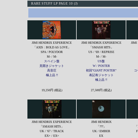
RARE STUFF LP PAGE 10 (J)
JIMI HENDRIX EXPERIENCE
JIMI HENDRIX EXPERIENCE
JIMI
「AXIS : BOLD AS LOVE」
「SMASH HITS」
SPA / POLYDOR
US / '69 / REPRISE
M- / M-
M- / M-
スペイン盤
US盤
見開きジャケット
W / POSTER
高音圧
初回"GIANT POSTER"
コ
極上品 !!
表記有ジャケット
極上品 !!
19,250円 (税込)
27,500円 (税込)
JIMI HENDRIX EXPERIENCE
JIMI HENDRIX
「SMASH HITS」
「???」
「
UK / '67 / TRACK
UK / EMBER
F
EX+ / EX+
EX