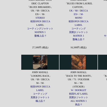
ERIC CLAPTON
「BLUES FROM LAUREL
「BLUES BREAKERS」
CANYON」
UK / '69 / DECCA
UK / '68 / DECCA
EX+ / M-
EX+ / M-
STEREO
MONO
初回OPEN DECCA
初回OPEN DECCA
LABEL
LABEL
コーティングジャケット
コーティング
MATRIX 1
見開きジャケット
盤極上品 !!
MATRIX 1
サ
盤極上品 !!
27,500円 (税込)
16,500円 (税込)
JOHN MAYALL
JOHN MAYALL
「LOOKING BACK」
「BACK TO THE ROOTS」
「BA
UK / '69 / DECCA
UK / '71 / POLYDOR
M- / M-
M-- / M-
初回OPEN DECCA
（STICKER）
LABEL
W / BOOKLET
コーティング
初回FLAT LABEL
見開きジャケット
見開きジャケット
極上品 !!
ALL MATRIX 1
美品 !!