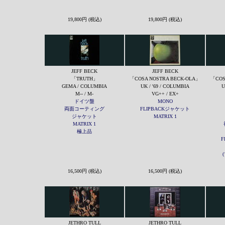
19,800円 (税込)
19,800円 (税込)
JEFF BECK
JEFF BECK
「TRUTH」
「COSA NOSTRA BECK-OLA」
「COS
GEMA / COLUMBIA
UK / '69 / COLUMBIA
U
M-- / M-
VG++ / EX+
ドイツ盤
MONO
両面コーティング
FLIPBACKジャケット
ジャケット
MATRIX 1
MATRIX 1
極上品
F
16,500円 (税込)
16,500円 (税込)
JETHRO TULL
JETHRO TULL