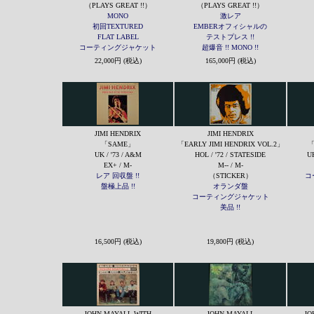
（PLAYS GREAT !!）
（PLAYS GREAT !!）
MONO
激レア
初回TEXTURED
EMBERオフィシャルの
FLAT LABEL
テストプレス !!
コーティングジャケット
超爆音 !! MONO !!
22,000円 (税込)
165,000円 (税込)
JIMI HENDRIX
JIMI HENDRIX
「SAME」
「EARLY JIMI HENDRIX VOL.2」
「
UK / '73 / A&M
HOL / '72 / STATESIDE
UK
EX+ / M-
M-- / M-
レア 回収盤 !!
（STICKER）
コ
盤極上品 !!
オランダ盤
コーティングジャケット
美品 !!
16,500円 (税込)
19,800円 (税込)
JOHN MAYALL WITH
JOHN MAYALL
JO