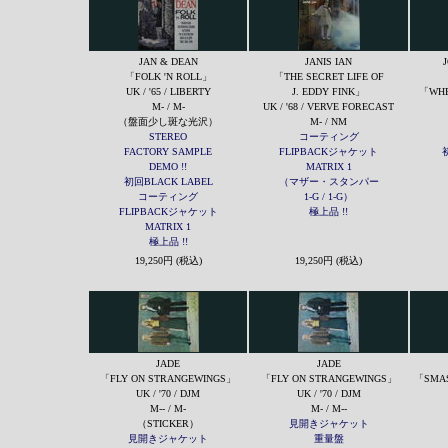
JAN & DEAN
JANIS IAN
「FOLK 'N ROLL」
「THE SECRET LIFE OF
UK / '65 / LIBERTY
J. EDDY FINK」
「WHE
M- / M-
UK / '68 / VERVE FORECAST
（盤面少し斑な光沢）
M- / NM
STEREO
コーティング
FACTORY SAMPLE
FLIPBACKジャケット
DEMO !!
MATRIX 1
初回BLACK LABEL
（マザー・スタンパー
コーティング
1-G / 1-G）
FLIPBACKジャケット
極上品 !!
MATRIX 1
極上品 !!
19,250円 (税込)
19,250円 (税込)
JADE
JADE
「FLY ON STRANGEWINGS」
「FLY ON STRANGEWINGS」
「SMAS
UK / '70 / DJM
UK / '70 / DJM
M-- / M-
M- / M--
（STICKER）
見開きジャケット
見開きジャケット
重量盤