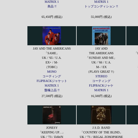
MATRIX 1
MATRIX 1
美品 !!
トップコンディション !!
65,450円 (税込)
55,000円 (税込)
JAY AND THE AMERICANS
JAY AND
「SAME」
THE AMERICANS
「
UK / '65 / U.A.
「SUNDAY AND ME」
EX+ / M-
UK / '66 / U.A.
（TOBC）
M- / EX
MONO
（PLAYS GREAT !!）
コーティング
STEREO
FLIPBACKジャケット
コーティング
MATRIX 1
FLIPBACKジャケ
盤極上品 !!
MATRIX 1
27,500円 (税込)
16,500円 (税込)
JONESY
J.S.D. BAND
「KEEPING UP...」
「COUNTRY OF THE BLIND」
UK / '73 / DAWN
UK / '71 / REGAL ZONOPHONE