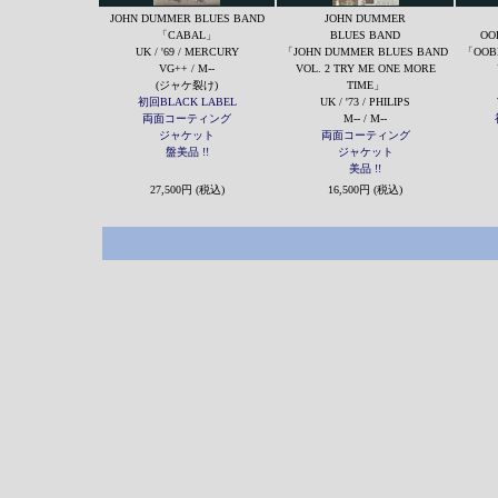
JOHN DUMMER BLUES BAND
JOHN DUMMER
「CABAL」
BLUES BAND
OO
UK / '69 / MERCURY
「JOHN DUMMER BLUES BAND
「OOBL
VG++ / M--
VOL. 2 TRY ME ONE MORE
(ジャケ裂け)
TIME」
初回BLACK LABEL
UK / '73 / PHILIPS
両面コーティング
M-- / M--
ジャケット
両面コーティング
盤美品 !!
ジャケット
美品 !!
27,500円 (税込)
16,500円 (税込)