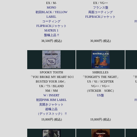
EX / M-
EX / VG++
MONO
フランス盤
初回BLACK / YELLOW
両面コーティング
LABEL
FLIPBACKジャケット
コーティング
F
FLIPBACKジャケット
MATRIX 1
盤極上品 !!
38,500円 (税込)
30,800円 (税込)
SPOOKY TOOTH
SHIRELLES
「YOU BROKE MY HEART SO I
「TONIGHT'S THE NIGHT」
「TH
BUSTED YOUR JAW」
US / '61 / SCEPTER
U
UK / '73 / ISLAND
VG++ / VG++
NM / NM
（STICKER SOBC）
W / INSERT
US盤
初回PINK RIM LABEL
F
見開きジャケット
超極上品
（デッドストック） !!
19,800円 (税込)
19,800円 (税込)