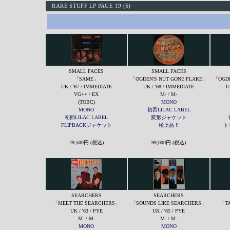
RARE STUFF LP PAGE 19 (S)
SMALL FACES
SMALL FACES
「SAME」
「OGDEN'S NUT GONE FLAKE」
「OGDE
UK / '67 / IMMEDIATE
UK / '68 / IMMEDIATE
U
VG++ / EX
M- / M-
(TOBC)
MONO
MONO
初回LILAC LABEL
初回LILAC LABEL
変形ジャケット
FLIPBACKジャケット
極上品 !
!
ト
49,500円 (税込)
99,000円 (税込)
SEARCHERS
SEARCHERS
「MEET THE SEARCHERS」
「SOUNDS LIKE SEARCHERS」
「TA
UK / '63 / PYE
UK / '65 / PYE
M- / M-
M- / M-
MONO
MONO