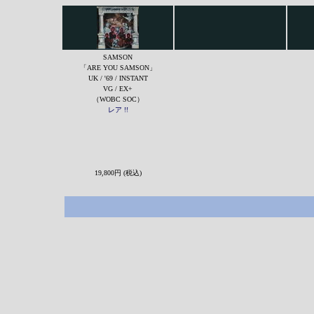
SAMSON
「ARE YOU SAMSON」
UK / '69 / INSTANT
VG / EX+
（WOBC SOC）
レア !!
19,800円 (税込)