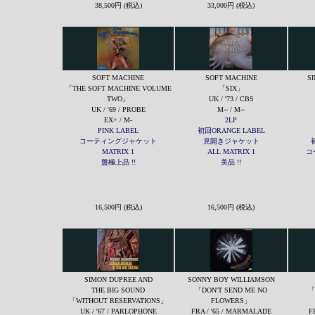
38,500円 (税込)
33,000円 (税込)
SOFT MACHINE
SOFT MACHINE
S
「THE SOFT MACHINE VOLUME
「SIX」
TWO」
UK / '73 / CBS
UK / '69 / PROBE
M-- / M--
EX+ / M-
2LP
PINK LABEL
初回ORANGE LABEL
コーティングジャケット
見開きジャケット
MATRIX 1
ALL MATRIX 1
コ
盤極上品 !!
美品 !!
16,500円 (税込)
16,500円 (税込)
SIMON DUPREE AND
SONNY BOY WILLIAMSON
THE BIG SOUND
「DON'T SEND ME NO
「
「WITHOUT RESERVATIONS」
FLOWERS」
UK / '67 / PARLOPHONE
FRA / '65 / MARMALADE
F