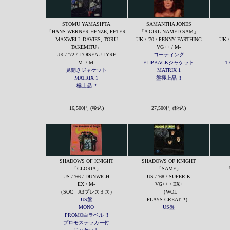
STOMU YAMASH'TA
SAMANTHA JONES
「HANS WERNER HENZE, PETER
「A GIRL NAMED SAM」
MAXWELL DAVIES, TORU
UK / '70 / PENNY FARTHING
UK /
TAKEMITU」
VG++ / M-
UK / '72 / L'OISEAU-LYRE
コーティング
M- / M-
FLIPBACKジャケット
T
見開きジャケット
MATRIX 1
MATRIX 1
盤極上品 !!
極上品 !!
16,500円 (税込)
27,500円 (税込)
SHADOWS OF KNIGHT
SHADOWS OF KNIGHT
「GLORIA」
「SAME」
「
US / '66 / DUNWICH
US / '68 / SUPER K
EX / M-
VG++ / EX+
（SOC A3プレスミス）
（WOL
US盤
PLAYS GREAT !!）
MONO
US盤
PROMO白ラベル !!
プロモステッカー付