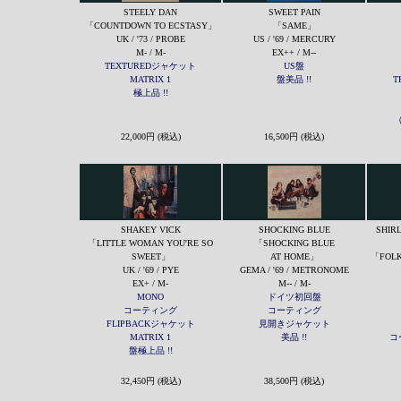
STEELY DAN
SWEET PAIN
「COUNTDOWN TO ECSTASY」
「SAME」
UK / '73 / PROBE
US / '69 / MERCURY
M- / M-
EX++ / M--
TEXTUREDジャケット
US盤
MATRIX 1
盤美品 !
!
T
極上品 !!
22,000円 (税込)
16,500円 (税込)
SHAKEY VICK
SHOCKING BLUE
SHIR
「LITTLE WOMAN YOU'RE SO
「SHOCKING BLUE
SWEET」
AT HOME」
「FOLK
UK / '69 / PYE
GEMA / '69 / METRONOME
EX+ / M-
M-- / M-
MONO
ドイツ初回盤
コーティング
コーティング
FLIPBACKジャケット
見開きジャケット
MATRIX 1
美品 !!
コ
盤極上品 !!
32,450円 (税込)
38,500円 (税込)