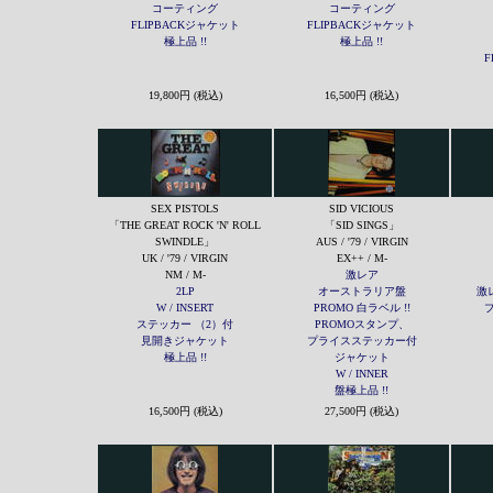
コーティング
コーティング
FLIPBACKジャケット
FLIPBACKジャケット
極上品 !!
極上品 !!
F
19,800円 (税込)
16,500円 (税込)
SEX PISTOLS
SID VICIOUS
「THE GREAT ROCK 'N' ROLL
「SID SINGS」
SWINDLE」
AUS / '79 / VIRGIN
UK / '79 / VIRGIN
EX++ / M-
NM / M-
激レア
2LP
オーストラリア盤
激レ
W / INSERT
PROMO 白ラベル !!
ステッカー （2）付
PROMOスタンプ、
見開きジャケット
プライスステッカー付
極上品 !!
ジャケット
W / INNER
盤極上品 !!
16,500円 (税込)
27,500円 (税込)