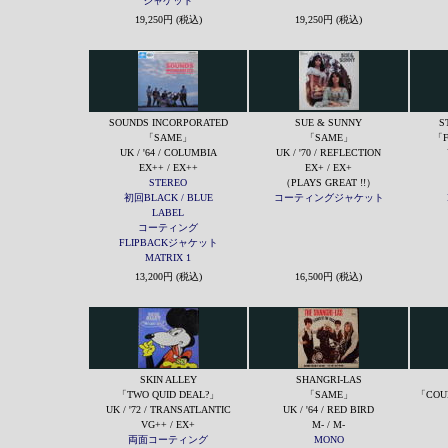
ジャケット
19,250円 (税込)
19,250円 (税込)
SOUNDS INCORPORATED
SUE & SUNNY
S
「SAME」
「SAME」
「F
UK / '64 / COLUMBIA
UK / '70 / REFLECTION
EX++ / EX++
EX+ / EX+
STEREO
（PLAYS GREAT !!）
初回BLACK / BLUE
コーティングジャケット
LABEL
コーティング
FLIPBACKジャケット
MATRIX 1
13,200円 (税込)
16,500円 (税込)
SKIN ALLEY
SHANGRI-LAS
「TWO QUID DEAL?」
「SAME」
「COU
UK / '72 / TRANSATLANTIC
UK / '64 / RED BIRD
VG++ / EX+
M- / M-
両面コーティング
MONO
（