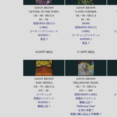
SAVOY BROWN
SAVOY BROWN
「GETTING TO THE POINT」
「A STEP FURTHER」
「
UK / '68 / DECCA
UK / '69 / DECCA
M-- / M-
M- / M--
初回OPEN DECCA
MONO
LABEL
初回OPEN DECCA
コーティングジャケット
LABEL
コ
MATRIX 1
コーティングジャケット
美品 !!
MATRIX 1
美品 !!
44,000円 (税込)
27,500円 (税込)
SAVOY BROWN
SAVOY BROWN
「RAW SIENNA」
「HELLBOUND TRAIN」
UK / '70 / DECCA
UK / '72 / DECCA
EX+ / M-
EX++ / NM
コーティング
初回GREEN LABEL
コ
見開きジャケット
見開きジャケット
MATRIX 1
盤極上品 !!
盤極上品 !!
"Hellbound Train"
を含む名盤 !!
英盤の極上品は入手困難 !!