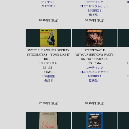
ジャケット
コーティング
T
MATRIX 1
FLIPBACKジャケット
MATRIX 1
極上品 !!
18,480円 (税込)
38,500円 (税込)
SWEET SUE AND HER SOCIETY
STEPPENWOLF
SYNCOPATERS 「SOME LIKE IT
「AT YOUR BIRTHDAY PARTY」
HOT」
UK / '69 / STATESIDE
US / '59 / U.A.
EX+ / M--
U
M-- /M--
コーティング
（STAMP）
FLIPBACKジャケット
US初回盤
MATRIX 1
F
美品 !!
盤美品 !!
27,500円 (税込)
18,480円 (税込)