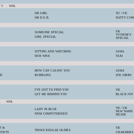
T !! WOL
OH GIRL
'82 / UK
OH D.E.B.
NATTY CON
UK
SOMEONE SPECIAL
YVONNE'S
GIRL SPECIAL
SPECIAL
SITTING AND WATCHING
JAMA
DUB WISE
TAXI
HOW CAN I LEAVE YOU
JAMA
D
BUBBLING
JOE GIBBS
I'VE GOT TO FIND YOU
UK
LET ME REMIND YOU
BLACK JOY
YL WOL
'90 / UK
LADY IN BLUE
NEW NAME
NNM COMPUTERISED
MUZIK
T &
UK
THOSE REGGAE OLDIES
TISTS
CHARMERS