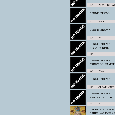
12" PLAYS GREA
DENNIS BROWN
12" WOL
DENNIS BROWN
12" WOL
DENNIS BROWN
SLY & ROBBIE
12"
DENNIS BROWN
PRINCE MUHAMME
12" WOL
DENNIS BROWN
12" CLEAR VIN
DENNIS BROWN
NEW NAME MUSIC
12" WOL
DERRICK HARRIOT
OTHER VARIOUS AR