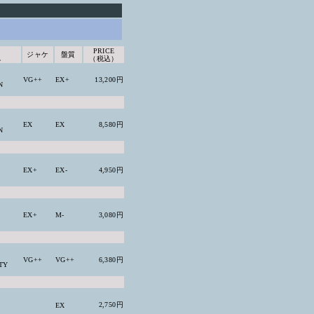
PRICE
ジャケ
盤質
L
（税込）
VG++
EX+
13,200円
N
EX
EX
8,580円
N
EX+
EX-
4,950円
EX+
M-
3,080円
VG++
VG++
6,380円
TY
2,750円
EX