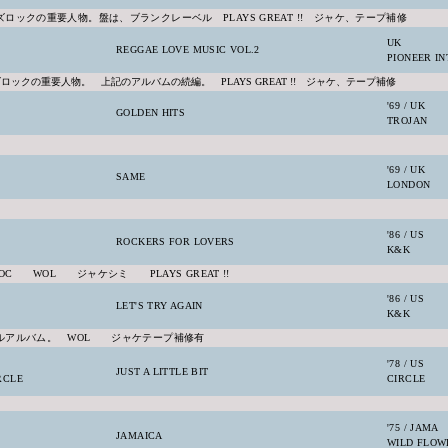
ックの重要人物。盤は、ブランクレーベル PLAYS GREAT !! ジャケ、テープ補修
UK
REGGAE LOVE MUSIC VOL.2
PIONEER IN
ックの重要人物。 上記のアルバムの続編。 PLAYS GREAT !! ジャケ、テープ補修
'69 / UK
GOLDEN HITS
TROJAN
'69 / UK
SAME
LONDON
'86 / US
ROCKERS FOR LOVERS
K&K
 WOL ジャケシミ PLAYS GREAT !!
'86 / US
LET'S TRY AGAIN
K&K
アルバム。 WOL ジャケテープ補修有
'78 / US
JUST A LITTLE BIT
RCLE
CIRCLE
'75 / JAMA
JAMAICA
WILD FLOW