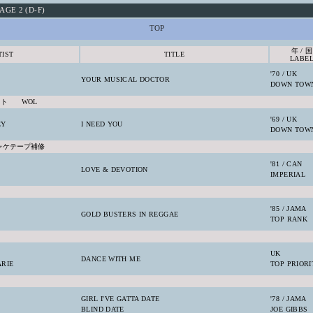
AGE 2 (D-F)
TOP
年 / 国
TIST
TITLE
LABE
'70 / UK
YOUR MUSICAL DOCTOR
DOWN TOW
ット WOL
'69 / UK
EY
I NEED YOU
DOWN TOW
ャケテープ補修
'81 / CAN
LOVE & DEVOTION
IMPERIAL
'85 / JAMA
GOLD BUSTERS IN REGGAE
TOP RANK
UK
DANCE WITH ME
ARIE
TOP PRIORI
GIRL I'VE GATTA DATE
'78 / JAMA
BLIND DATE
JOE GIBBS