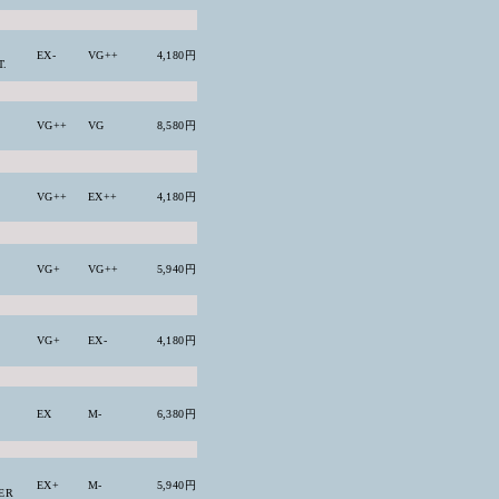
EX-
VG++
4,180円
T.
VG++
VG
8,580円
VG++
EX++
4,180円
VG+
VG++
5,940円
VG+
EX-
4,180円
EX
M-
6,380円
EX+
M-
5,940円
ER