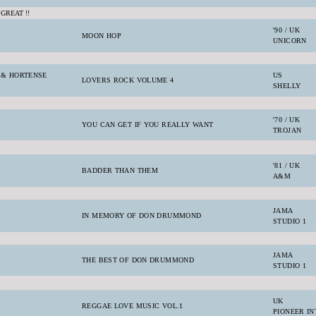
REAT !!
'90 / UK
MOON HOP
UNICORN
& HORTENSE
US
LOVERS ROCK VOLUME 4
SHELLY
'70 / UK
YOU CAN GET IF YOU REALLY WANT
TROJAN
'81 / UK
BADDER THAN THEM
A&M
JAMA
IN MEMORY OF DON DRUMMOND
STUDIO 1
JAMA
THE BEST OF DON DRUMMOND
STUDIO 1
UK
REGGAE LOVE MUSIC VOL.1
PIONEER IN