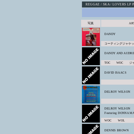
REGGAE / SKA / LOVERS LP P
写真
AR
DANDY
コーティングジャケ
DANDY AND AUDR
TOC WOC ジ
DAVID ISAACS
DELROY WILSON
DELROY WILSON
Featuring DONNA M
WOC WOL
DENNIS BROWN