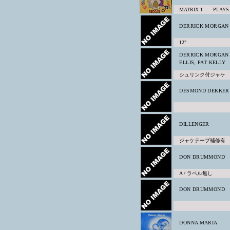
MATRIX 1 PLAYS G
DERRICK MORGAN
12"
DERRICK MORGAN 
ELLIS, PAT KELLY
シュリンク付ジャケ
DESMOND DEKKER
DILLENGER
ジャケテープ補修有
DON DRUMMOND
A / ラベル無し
DON DRUMMOND
DONNA MARIA