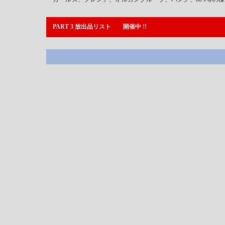
PART 3 放出品リスト 開催中 !!